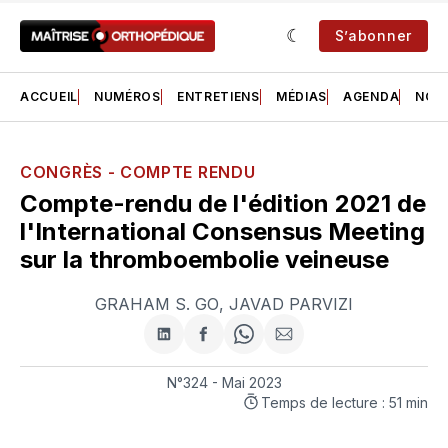
S’abonner
ACCUEIL
NUMÉROS
ENTRETIENS
MÉDIAS
AGENDA
NOS 
CONGRÈS - COMPTE RENDU
Compte-rendu de l'édition 2021 de
l'International Consensus Meeting
sur la thromboembolie veineuse
GRAHAM S. GO
,
JAVAD PARVIZI
Partager
Partager
Share
Partager
sur
sur
on
par
LinkedIn
Facebook
WhatsApp
courriel
N°324 - Mai 2023
Temps de lecture : 51 min