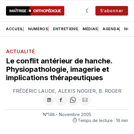
S’abonner
ACCUEIL
NUMÉROS
ENTRETIENS
MÉDIAS
AGENDA
NOS 
ACTUALITÉ
Le conflit antérieur de hanche.
Physiopathologie, imagerie et
implications thérapeutiques
FRÉDÉRIC LAUDE
,
ALEXIS NOGIER
,
B. ROGER
Partager
Partager
Share
Partager
sur
sur
on
par
LinkedIn
Facebook
WhatsApp
courriel
N°148 - Novembre 2005
Temps de lecture : 19 min