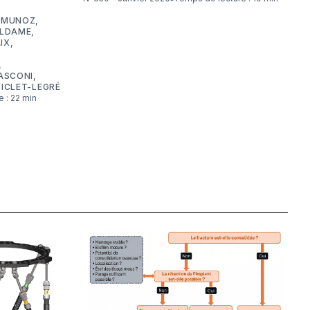
 MUNOZ
,
ELDAME
,
IX
,
,
ASCONI
,
ICLET-LEGRÉ
e : 22 min