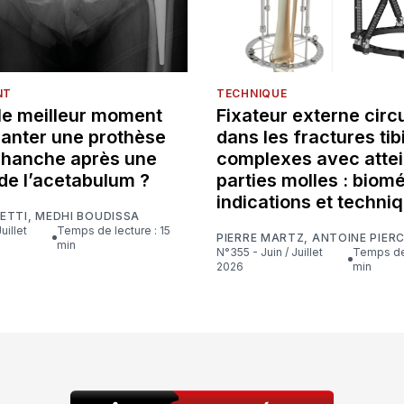
NT
TECHNIQUE
 le meilleur moment
Fixateur externe circu
lanter une prothèse
dans les fractures tib
e hanche après une
complexes avec attei
de l’acetabulum ?
parties molles : biom
indications et techni
ETTI
,
MEDHI BOUDISSA
Temps de lecture : 15
PIERRE MARTZ
,
ANTOINE PIER
min
N°355 - Juin / Juillet
Temps de lecture : 16
2026
min