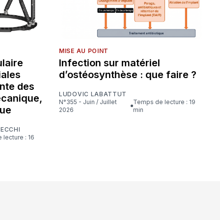
MISE AU POINT
laire
Infection sur matériel
iales
d’ostéosynthèse : que faire ?
nte des
LUDOVIC LABATTUT
écanique,
N°355 - Juin / Juillet
Temps de lecture : 19
que
2026
min
CECCHI