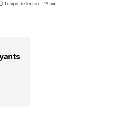
LinkedIn
Facebook
WhatsApp
courriel
Temps de lecture : 18 min
ayants