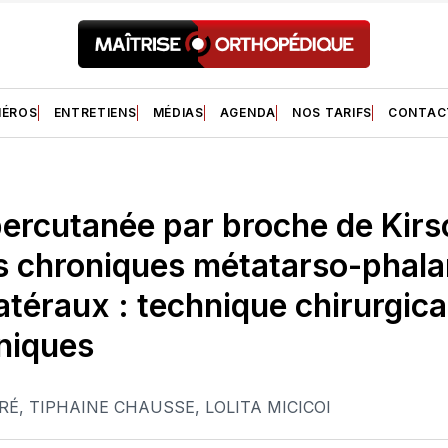
ÉROS
ENTRETIENS
MÉDIAS
AGENDA
NOS TARIFS
CONTAC
percutanée par broche de Kir
ns chroniques métatarso-phal
latéraux : technique chirurgica
iniques
RÉ
,
TIPHAINE CHAUSSE
,
LOLITA MICICOI