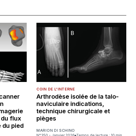
COIN DE L'INTERNE
scanner
Arthrodèse isolée de la talo-
un
naviculaire indications,
imagerie
technique chirurgicale et
 du flux
pièges
e du pied
MARION DI SCHINO
N°350 - Janvier 2026
Temps de lecture : 10 min