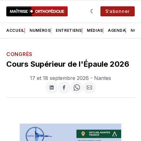
S’abonner
ACCUEIL
NUMÉROS
ENTRETIENS
MÉDIAS
AGENDA
NOS 
CONGRÈS
Cours Supérieur de l'Épaule 2026
17 et 18 septembre 2026 - Nantes
Partager
Partager
Share
Partager
sur
sur
on
par
LinkedIn
Facebook
WhatsApp
courriel
RE