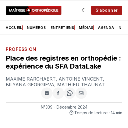
S’abonner
ACCUEIL
NUMÉROS
ENTRETIENS
MÉDIAS
AGENDA
NOS 
PROFESSION
Place des registres en orthopédie :
expérience du SFA DataLake
MAXIME RARCHAERT
,
ANTOINE VINCENT
,
BILYANA GEORGIEVA
,
MATHIEU THAUNAT
Partager
Partager
Share
Partager
sur
sur
on
par
LinkedIn
Facebook
WhatsApp
courriel
N°339 - Décembre 2024
Temps de lecture : 14 min