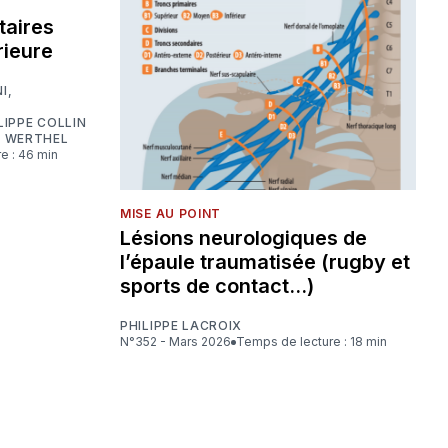
aires
rieure
NI
,
LIPPE COLLIN
D WERTHEL
e : 46 min
MISE AU POINT
Lésions neurologiques de
l’épaule traumatisée (rugby et
sports de contact…)
PHILIPPE LACROIX
N°352 - Mars 2026
Temps de lecture : 18 min