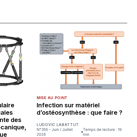
MISE AU POINT
laire
Infection sur matériel
iales
d’ostéosynthèse : que faire ?
nte des
LUDOVIC LABATTUT
écanique,
N°355 - Juin / Juillet
Temps de lecture : 19
que
2026
min