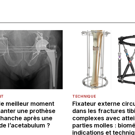
NT
TECHNIQUE
 le meilleur moment
Fixateur externe circu
lanter une prothèse
dans les fractures tib
e hanche après une
complexes avec attei
de l’acetabulum ?
parties molles : biom
indications et techni