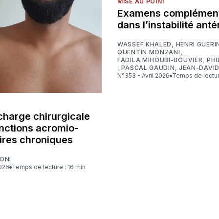
MISE AU POINT
Examens complément
dans l’instabilité anté
WASSEF KHALED
,
HENRI GUERI
QUENTIN MONZANI
,
FADILA MIHOUBI-BOUVIER
,
PHI
,
PASCAL GAUDIN
,
JEAN-DAVI
N°353 - Avril 2026
Temps de lectur
charge chirurgicale
onctions acromio-
aires chroniques
ONI
2026
Temps de lecture : 16 min