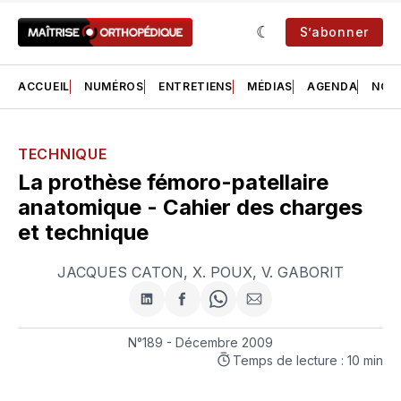
S’abonner
ACCUEIL
NUMÉROS
ENTRETIENS
MÉDIAS
AGENDA
NOS 
TECHNIQUE
La prothèse fémoro-patellaire
anatomique - Cahier des charges
et technique
JACQUES CATON
,
X. POUX
,
V. GABORIT
Partager
Partager
Share
Partager
sur
sur
on
par
LinkedIn
Facebook
WhatsApp
courriel
N°189 - Décembre 2009
Temps de lecture : 10 min